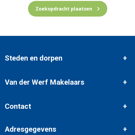
Zoekopdracht plaatsen
Steden en dorpen
Vianen
Nieuwegein
Van der Werf Makelaars
IJsselstein
Houten
Verkopen
Aankopen
Contact
Everdingen
Leerdam
Woning waardebepaling
Taxaties
Algemeen nummer
Lexmond
Ameide
Adresgegevens
Blog
0347 37 13 24