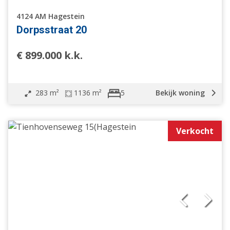
4124 AM Hagestein
Dorpsstraat 20
€ 899.000 k.k.
283 m²
1136 m²
Bekijk woning
5
Verkocht