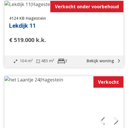
Verkocht onder voorbehoud
4124 KB Hagestein
Lekdijk 11
€ 519.000 k.k.
104 m²
485 m²
Bekijk woning
3
Verkocht
Vrijstaande woning
Geschakelde woning
2 onder 1 kapwoning
Tussenwoning
Hoekwoning
Eindwoning