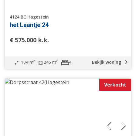
Halfvrijstaande woning
Geschakelde 2 onder 1 kap woning
4124 BC Hagestein
Verspringend
het Laantje 24
Woonhuis
Appartement
€ 575.000 k.k.
Bouwgrond
Overige
Nieuwbouw
104 m²
245 m²
Bekijk woning
4
Open huis
Bij het water
Verkocht