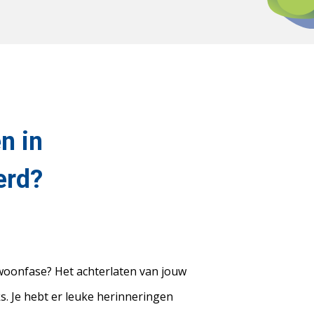
n in
erd?
 woonfase? Het achterlaten van jouw
ks. Je hebt er leuke herinneringen