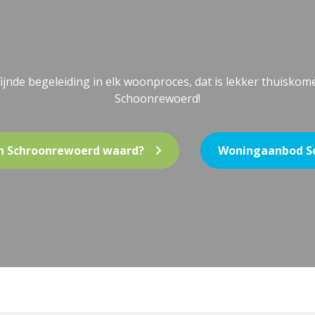
ijnde begeleiding in elk woonproces, dat is lekker thuiskom
Schoonrewoerd!
 in Schroonrewoerd waard?
Woningaanbod S