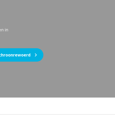
en in
chroonrewoerd