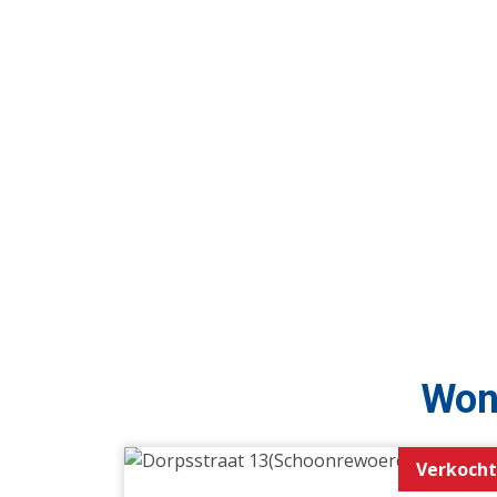
Won
Verkocht