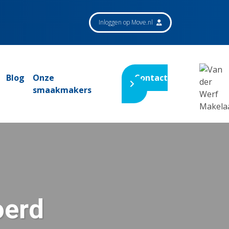
Inloggen op Move.nl
Blog
Onze
Contact
smaakmakers
oerd