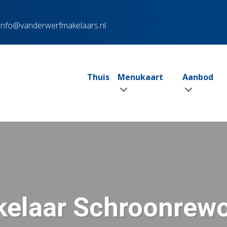
info@vanderwerfmakelaars.nl
Thuis
Menukaart
Aanbod
elaar Schroonrew