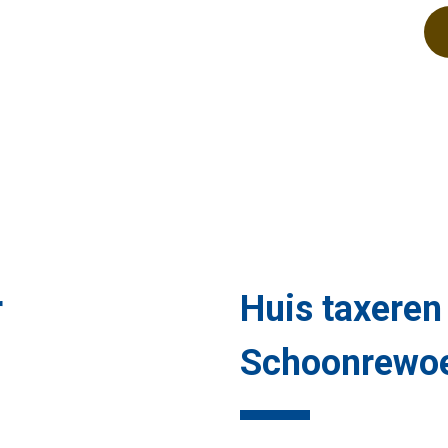
r
Huis taxeren
Schoonrewo