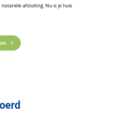
otariële afsluiting. Nu is je huis
nst
oerd