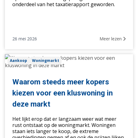
onderdeel van het taxatierapport geworden.
26 mei 2026
Meer lezen
Waarom
Aankoop
Woningmarkt
steeds
meer
kopers
Waarom steeds meer kopers
kiezen
kiezen voor een kluswoning in
voor
een
deze markt
kluswoning
in
Het lijkt erop dat er langzaam weer wat meer
deze
rust ontstaat op de woningmarkt. Woningen
staan iets langer te koop, de extreme
markt
overbiedingen nemen af en ook de prijzen lijken