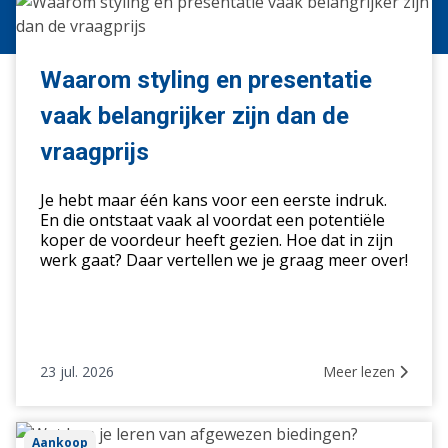
Waarom
styling
en
presentatie
Waarom styling en presentatie
vaak
vaak belangrijker zijn dan de
belangrijker
zijn
vraagprijs
dan
de
Je hebt maar één kans voor een eerste indruk.
vraagprijs
En die ontstaat vaak al voordat een potentiële
koper de voordeur heeft gezien. Hoe dat in zijn
werk gaat? Daar vertellen we je graag meer over!
23 jul. 2026
Meer lezen
Wat
Aankoop