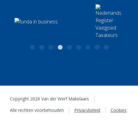
BTW: NL001986817B88 | KvK: 30239721
Utrecht
Copyright 2026 Van der Werf Makelaars
Alle rechten voorbehouden
Privacybeleid
Cookies