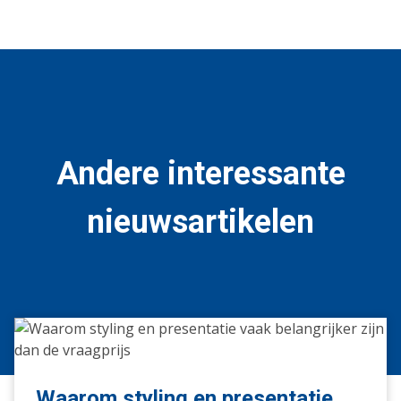
Andere interessante
nieuwsartikelen
Waarom
styling
en
presentatie
Waarom styling en presentatie