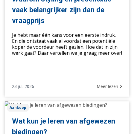
vaak
vaak belangrijker zijn dan de
belangrijker
zijn
vraagprijs
dan
de
Je hebt maar één kans voor een eerste indruk.
vraagprijs
En die ontstaat vaak al voordat een potentiële
koper de voordeur heeft gezien. Hoe dat in zijn
werk gaat? Daar vertellen we je graag meer over!
23 jul. 2026
Meer lezen
Wat
Aankoop
kun
je
Wat kun je leren van afgewezen
leren
biedingen?
van