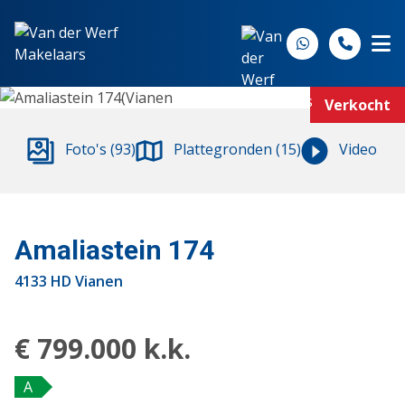
Spring naar inhoud
Verkocht
Foto's (93)
Plattegronden (15)
Video
Amaliastein 174
4133 HD Vianen
€ 799.000 k.k.
A