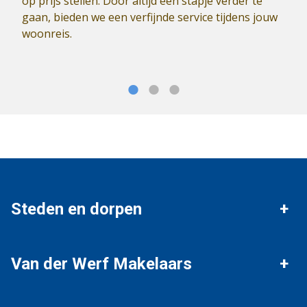
op prijs stellen. Door altijd een stapje verder te
gaan, bieden we een verfijnde service tijdens jouw
woonreis.
Steden en dorpen
Vianen
Nieuwegein
Van der Werf Makelaars
IJsselstein
Houten
Verkopen
Aankopen